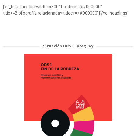
[vc_headings linewidth=»300″ borderclr=»#000000″
title=»Bibliografía relacionada» titleclr=»#000000″][/vc_headings]
Situación ODS - Paraguay