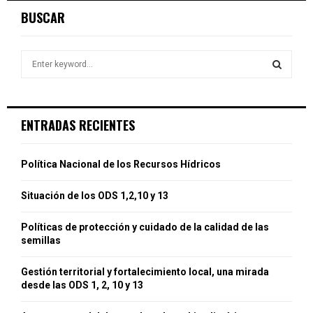
BUSCAR
S
e
a
S
r
c
E
ENTRADAS RECIENTES
h
f
A
o
Política Nacional de los Recursos Hídricos
r
R
:
Situación de los ODS 1,2,10 y 13
C
Políticas de protección y cuidado de la calidad de las
H
semillas
Gestión territorial y fortalecimiento local, una mirada
desde las ODS 1, 2, 10 y 13