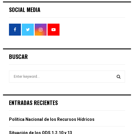
SOCIAL MEDIA
BUSCAR
S
e
a
S
r
c
E
ENTRADAS RECIENTES
h
f
A
o
Política Nacional de los Recursos Hídricos
r
R
:
Situación de los ODS 1,2,10 y 13