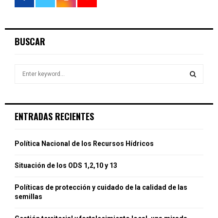
BUSCAR
S
e
a
S
r
c
E
ENTRADAS RECIENTES
h
f
A
o
Política Nacional de los Recursos Hídricos
r
R
:
Situación de los ODS 1,2,10 y 13
C
Políticas de protección y cuidado de la calidad de las
H
semillas