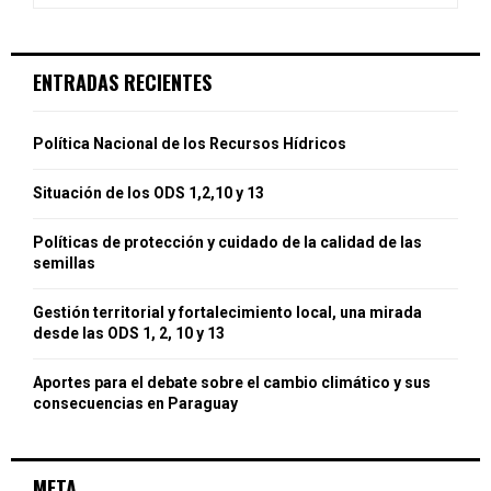
a
S
r
c
E
ENTRADAS RECIENTES
h
f
A
o
Política Nacional de los Recursos Hídricos
r
R
:
Situación de los ODS 1,2,10 y 13
C
Políticas de protección y cuidado de la calidad de las
H
semillas
Gestión territorial y fortalecimiento local, una mirada
desde las ODS 1, 2, 10 y 13
Aportes para el debate sobre el cambio climático y sus
consecuencias en Paraguay
META